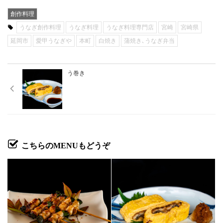
創作料理
うなぎ創作料理
うなぎ料理
うなぎ料理専門店
宮崎
宮崎県
延岡市
愛甲うなぎや
本町
白焼き
蒲焼き､うなぎ弁当
う巻き
こちらのMENUもどうぞ